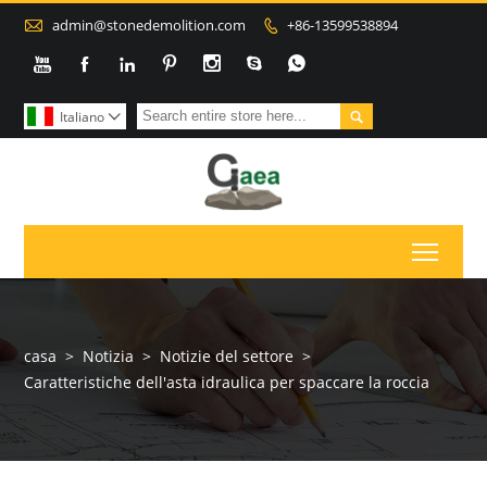

admin@stonedemolition.com
+86-13599538894









Italiano

Toggl
casa
>
Notizia
>
Notizie del settore
>
Caratteristiche dell'asta idraulica per spaccare la roccia